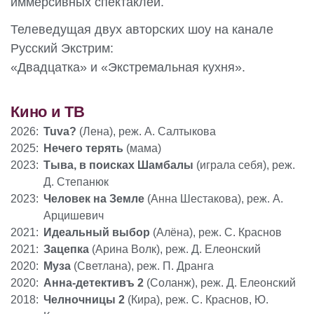
иммерсивных спектаклей.
Телеведущая двух авторских шоу на канале
Русский Экстрим:
«Двадцатка» и «Экстремальная кухня».
Кино и ТВ
2026:
Tuva?
(Лена), реж. А. Салтыкова
2025:
Нечего терять
(мама)
2023:
Тыва, в поисках Шамбалы
(играла себя), реж.
Д. Степанюк
2023:
Человек на Земле
(Анна Шестакова), реж. А.
Арцишевич
2021:
Идеальный выбор
(Алёна), реж. С. Краснов
2021:
Зацепка
(Арина Волк), реж. Д. Елеонский
2020:
Муза
(Светлана), реж. П. Дранга
2020:
Анна-детективъ 2
(Соланж), реж. Д. Елеонский
2018:
Челночницы 2
(Кира), реж. С. Краснов, Ю.