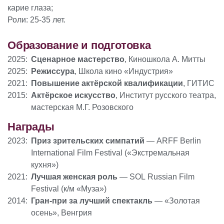
карие глаза;
Роли: 25-35 лет.
Образование и подготовка
2025:
Сценарное мастерство
, Киношкола А. Митты
2025:
Режиссура
, Школа кино «Индустрия»
2021:
Повышение актёрской квалификации
, ГИТИС
2015:
Актёрское искусство
, Институт русского театра,
мастерская М.Г. Розовского
Награды
2023:
Приз зрительских симпатий
— ARFF Berlin
International Film Festival («Экстремальная
кухня»)
2021:
Лучшая женская роль
— SOL Russian Film
Festival (к/м «Муза»)
2014:
Гран-при за лучший спектакль
— «Золотая
осень», Венгрия