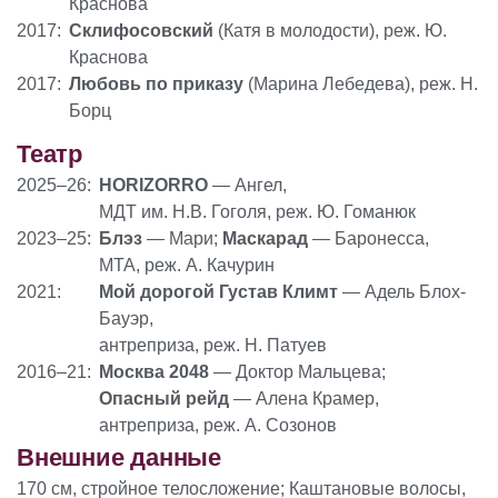
Краснова
2017:
Склифосовский
(Катя в молодости), реж. Ю.
Краснова
2017:
Любовь по приказу
(Марина Лебедева), реж. Н.
Борц
Театр
2025–26:
HORIZORRO
— Ангел,
МДТ им. Н.В. Гоголя, реж. Ю. Гоманюк
2023–25:
Блэз
— Мари;
Маскарад
— Баронесса,
МТА, реж. А. Качурин
2021:
Мой дорогой Густав Климт
— Адель Блох-
Бауэр,
антреприза, реж. Н. Патуев
2016–21:
Москва 2048
— Доктор Мальцева;
Опасный рейд
— Алена Крамер,
антреприза, реж. А. Созонов
Внешние данные
170 см, стройное телосложение; Каштановые волосы,